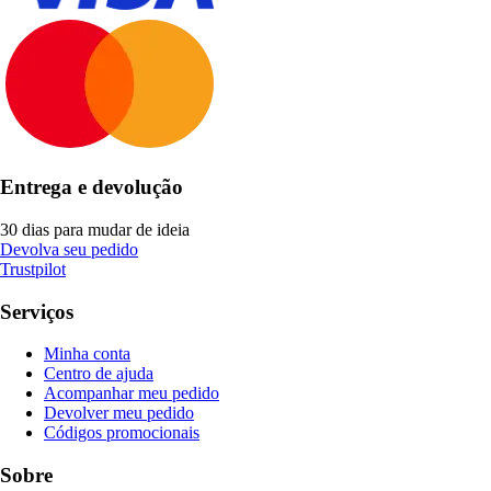
Entrega e devolução
30 dias para mudar de ideia
Devolva seu pedido
Trustpilot
Serviços
Minha conta
Centro de ajuda
Acompanhar meu pedido
Devolver meu pedido
Códigos promocionais
Sobre