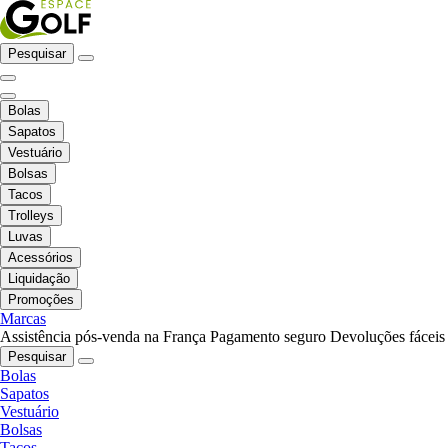
Pesquisar
Bolas
Sapatos
Vestuário
Bolsas
Tacos
Trolleys
Luvas
Acessórios
Liquidação
Promoções
Marcas
Assistência pós-venda na França
Pagamento seguro
Devoluções fáceis
Pesquisar
Bolas
Sapatos
Vestuário
Bolsas
Tacos