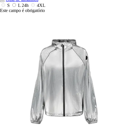
S
L
24h
4XL
Este campo é obrigatório