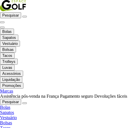
Pesquisar
Bolas
Sapatos
Vestuário
Bolsas
Tacos
Trolleys
Luvas
Acessórios
Liquidação
Promoções
Marcas
Assistência pós-venda na França
Pagamento seguro
Devoluções fáceis
Pesquisar
Bolas
Sapatos
Vestuário
Bolsas
Tacos