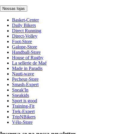
Nossas lojas
Basket-Center
Daily Bikers
Direct Running
Direct-Volley
Foot-Store
Galope-Store
Handball-Store
House of Rugby
La sellerie de Maé
Made in Paradis
Nauti-wave
Pecheur-Store
Smash-Expert
Sneak'In
Sneakids
Sport is good
Training-Fit
Trek-Expert
TripNBikers
Vélo-Store
Inscreva-se na nossa newsletter