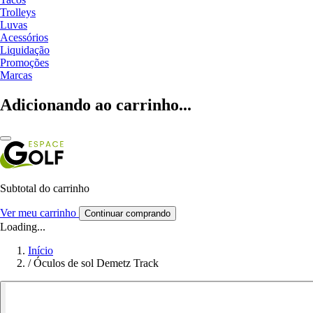
Trolleys
Luvas
Acessórios
Liquidação
Promoções
Marcas
Adicionando ao carrinho...
Subtotal do carrinho
Ver meu carrinho
Continuar comprando
Loading...
Início
/
Óculos de sol Demetz Track