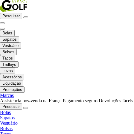
Pesquisar
Bolas
Sapatos
Vestuário
Bolsas
Tacos
Trolleys
Luvas
Acessórios
Liquidação
Promoções
Marcas
Assistência pós-venda na França
Pagamento seguro
Devoluções fáceis
Pesquisar
Bolas
Sapatos
Vestuário
Bolsas
Tacos