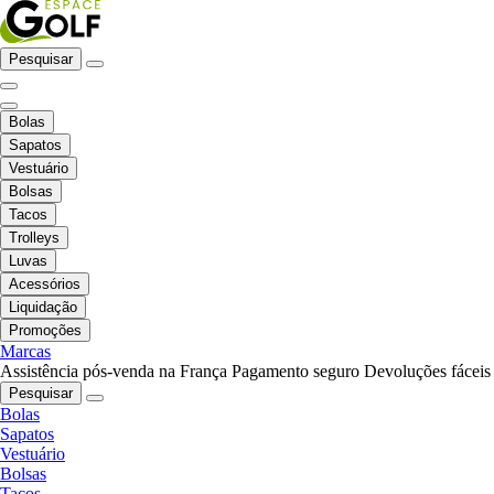
Pesquisar
Bolas
Sapatos
Vestuário
Bolsas
Tacos
Trolleys
Luvas
Acessórios
Liquidação
Promoções
Marcas
Assistência pós-venda na França
Pagamento seguro
Devoluções fáceis
Pesquisar
Bolas
Sapatos
Vestuário
Bolsas
Tacos