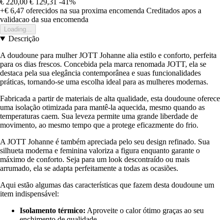
€ 220,00
€ 129,31
-41%
+€ 6,47
oferecidos na sua proxima encomenda
Creditados apos a
validacao da sua encomenda
Loading...
Descrição
A doudoune para mulher JOTT Johanne alia estilo e conforto, perfeita
para os dias frescos. Concebida pela marca renomada JOTT, ela se
destaca pela sua elegância contemporânea e suas funcionalidades
práticas, tornando-se uma escolha ideal para as mulheres modernas.
Fabricada a partir de materiais de alta qualidade, esta doudoune oferece
uma isolação otimizada para mantê-la aquecida, mesmo quando as
temperaturas caem. Sua leveza permite uma grande liberdade de
movimento, ao mesmo tempo que a protege eficazmente do frio.
A JOTT Johanne é também apreciada pelo seu design refinado. Sua
silhueta moderna e feminina valoriza a figura enquanto garante o
máximo de conforto. Seja para um look descontraído ou mais
arrumado, ela se adapta perfeitamente a todas as ocasiões.
Aqui estão algumas das características que fazem desta doudoune um
item indispensável:
Isolamento térmico:
Aproveite o calor ótimo graças ao seu
enchimento de qualidade.