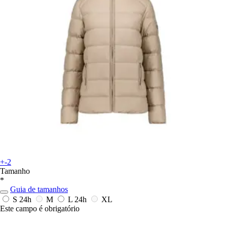
+-2
Tamanho
*
Guia de tamanhos
S
24h
M
L
24h
XL
Este campo é obrigatório