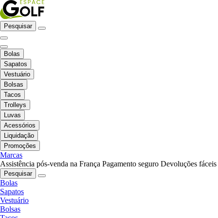
Pesquisar
Bolas
Sapatos
Vestuário
Bolsas
Tacos
Trolleys
Luvas
Acessórios
Liquidação
Promoções
Marcas
Assistência pós-venda na França
Pagamento seguro
Devoluções fáceis
Pesquisar
Bolas
Sapatos
Vestuário
Bolsas
Tacos