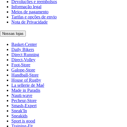
Devoluções e reembolsos
Informação legal
Meios de pagamento
Tarifas e opções de envio
Nota de Privacidade
Nossas lojas
Basket-Center
Daily Bikers
Direct Running
Direct-Volley
Foot-Store
Galope-Store
Handball-Store
House of Rugby
La sellerie de Maé
Made in Paradis
Nauti-wave
Pecheur-Store
Smash-Expert
Sneak'In
Sneakids
Sport is good
Training-Fit