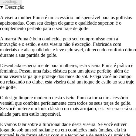
Loading...
Descrição
A viseira mulher Puma é um acessório indispensável para as golfistas
apaixonadas. Com seu design elegante e qualidade superior, é o
complemento perfeito para o seu traje de golfe.
A marca Puma é bem conhecida pelo seu compromisso com a
inovação e o estilo, e esta viseira não é exceção. Fabricada com
materiais de alta qualidade, é leve e durável, oferecendo conforto ótimo
durante a sua partida de golfe.
Desenhada especialmente para mulheres, esta viseira Puma é prática e
feminina. Possui uma faixa elástica para um ajuste perfeito, além de
uma viseira larga que protege dos raios do sol. Esteja você no campo
ou relaxando no clube, esta viseira dará um toque de estilo ao seu traje
de golfe.
O design limpo e moderno desta viseira Puma a torna um acessório
versátil que combina perfeitamente com todos os seus trajes de golfe.
Se você prefere um look clássico ou mais arrojado, esta viseira será sua
aliada para um estilo impecável.
E vamos falar sobre a funcionalidade desta viseira. Se você estiver
jogando sob um sol radiante ou em condições mais úmidas, ela irá
protegê-la de forma eficaz com sua tecnologia de gestão da umidade