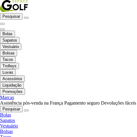
Pesquisar
Bolas
Sapatos
Vestuário
Bolsas
Tacos
Trolleys
Luvas
Acessórios
Liquidação
Promoções
Marcas
Assistência pós-venda na França
Pagamento seguro
Devoluções fáceis
Pesquisar
Bolas
Sapatos
Vestuário
Bolsas
Tacos