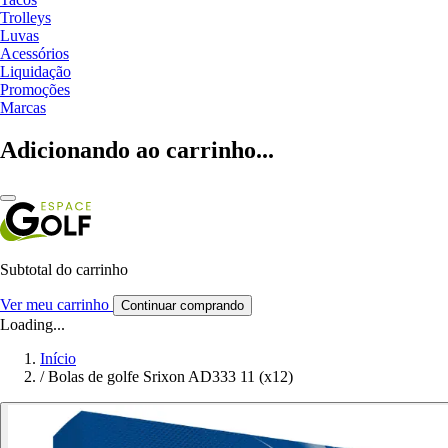
Trolleys
Luvas
Acessórios
Liquidação
Promoções
Marcas
Adicionando ao carrinho...
Subtotal do carrinho
Ver meu carrinho
Continuar comprando
Loading...
Início
/
Bolas de golfe Srixon AD333 11 (x12)