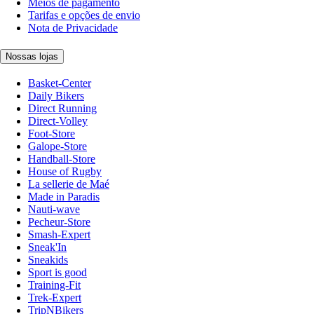
Meios de pagamento
Tarifas e opções de envio
Nota de Privacidade
Nossas lojas
Basket-Center
Daily Bikers
Direct Running
Direct-Volley
Foot-Store
Galope-Store
Handball-Store
House of Rugby
La sellerie de Maé
Made in Paradis
Nauti-wave
Pecheur-Store
Smash-Expert
Sneak'In
Sneakids
Sport is good
Training-Fit
Trek-Expert
TripNBikers