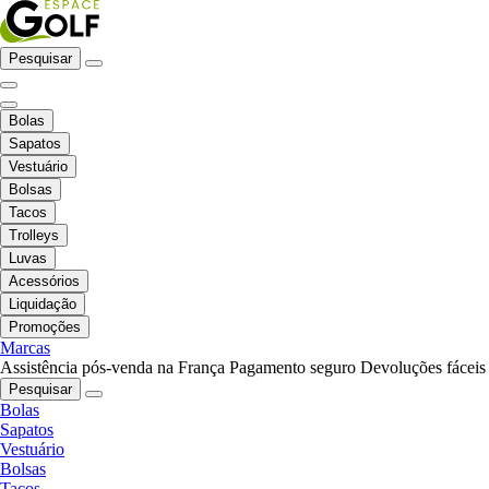
Pesquisar
Bolas
Sapatos
Vestuário
Bolsas
Tacos
Trolleys
Luvas
Acessórios
Liquidação
Promoções
Marcas
Assistência pós-venda na França
Pagamento seguro
Devoluções fáceis
Pesquisar
Bolas
Sapatos
Vestuário
Bolsas
Tacos