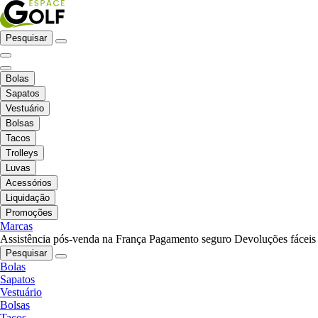
Pesquisar
Bolas
Sapatos
Vestuário
Bolsas
Tacos
Trolleys
Luvas
Acessórios
Liquidação
Promoções
Marcas
Assistência pós-venda na França
Pagamento seguro
Devoluções fáceis
Pesquisar
Bolas
Sapatos
Vestuário
Bolsas
Tacos