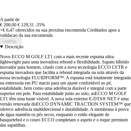
A partir de
€ 200,00
€ 129,31
-35%
+€ 6,47
oferecidos na sua proxima encomenda
Creditados apos a
validacao da sua encomenda
Loading...
Descrição
Novo ECCO M GOLF LT1 com a mais recente espuma ultra-
lightweight para uma inovadora rebond e flexibilidade. Sapato híbrido
inovador para homem, criado com a nova tecnologia ECCO LYTR e
espuma inovadora que facilita a rebond integrada na sola através da
nossa tecnologia FLUIDFORM™. A espuma está totalmente integrada
na entressola em PU macio para um ajuste confortável ao pé,
estabilidade, bem como uma aderência durável e integral com a parte
superior em pele. Para estabilidade junto ao solo, asECCO M GOLF
LT1 têm uma haste visível. A nova sola exterior E-DTS® NET é uma
versão renovada doECCO DYNAMIC TRACTION SYSTEM™ que
oferece aderência multidirecional e durabilidade. A membrana à prova
de água mantém os pés secos, enquanto o estilo elegante de
basquetebol e o couro ECCO completam o aspeto e o toque premium
das sapatilhas.