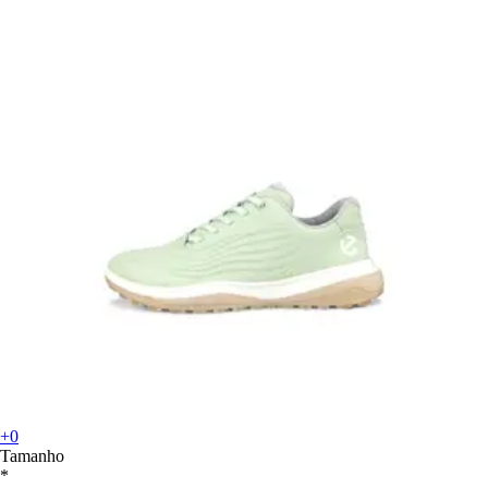
+0
Tamanho
*