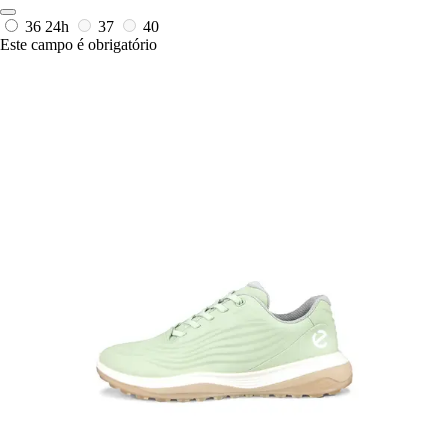
36
24h
37
40
Este campo é obrigatório