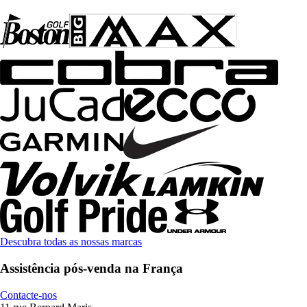
Descubra todas as nossas marcas
Assistência pós-venda na França
Contacte-nos