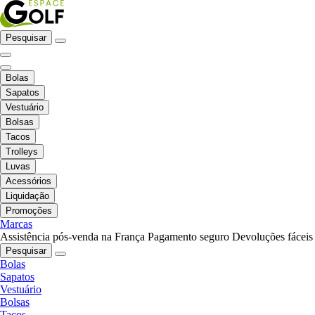
Pesquisar
Bolas
Sapatos
Vestuário
Bolsas
Tacos
Trolleys
Luvas
Acessórios
Liquidação
Promoções
Marcas
Assistência pós-venda na França
Pagamento seguro
Devoluções fáceis
Pesquisar
Bolas
Sapatos
Vestuário
Bolsas
Tacos