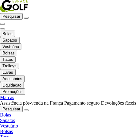
Pesquisar
Bolas
Sapatos
Vestuário
Bolsas
Tacos
Trolleys
Luvas
Acessórios
Liquidação
Promoções
Marcas
Assistência pós-venda na França
Pagamento seguro
Devoluções fáceis
Pesquisar
Bolas
Sapatos
Vestuário
Bolsas
Tacos