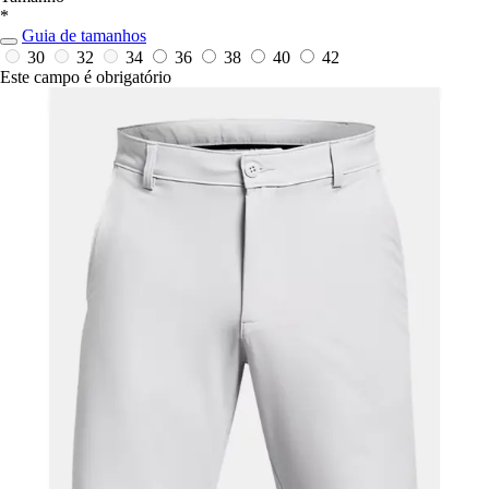
*
Guia de tamanhos
30
32
34
36
38
40
42
Este campo é obrigatório