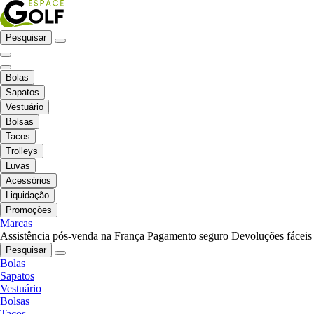
Pesquisar
Bolas
Sapatos
Vestuário
Bolsas
Tacos
Trolleys
Luvas
Acessórios
Liquidação
Promoções
Marcas
Assistência pós-venda na França
Pagamento seguro
Devoluções fáceis
Pesquisar
Bolas
Sapatos
Vestuário
Bolsas
Tacos