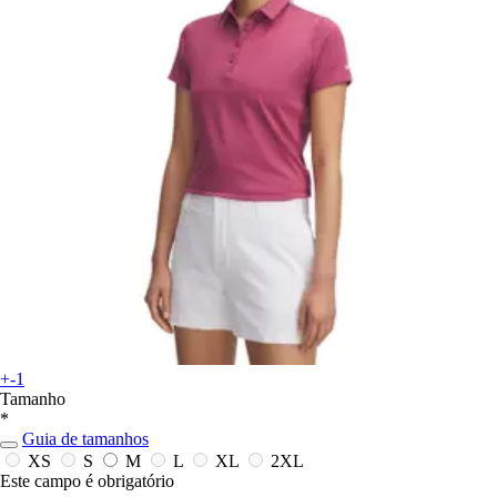
+-1
Tamanho
*
Guia de tamanhos
XS
S
M
L
XL
2XL
Este campo é obrigatório