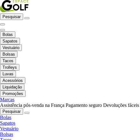
Pesquisar
Bolas
Sapatos
Vestuário
Bolsas
Tacos
Trolleys
Luvas
Acessórios
Liquidação
Promoções
Marcas
Assistência pós-venda na França
Pagamento seguro
Devoluções fáceis
Pesquisar
Bolas
Sapatos
Vestuário
Bolsas
Tacos