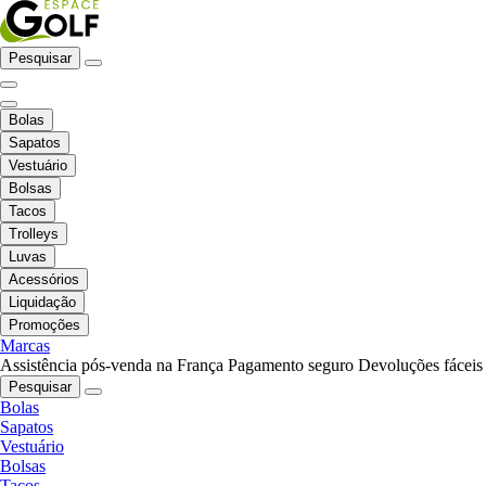
Pesquisar
Bolas
Sapatos
Vestuário
Bolsas
Tacos
Trolleys
Luvas
Acessórios
Liquidação
Promoções
Marcas
Assistência pós-venda na França
Pagamento seguro
Devoluções fáceis
Pesquisar
Bolas
Sapatos
Vestuário
Bolsas
Tacos