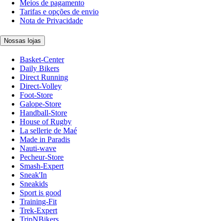
Meios de pagamento
Tarifas e opções de envio
Nota de Privacidade
Nossas lojas
Basket-Center
Daily Bikers
Direct Running
Direct-Volley
Foot-Store
Galope-Store
Handball-Store
House of Rugby
La sellerie de Maé
Made in Paradis
Nauti-wave
Pecheur-Store
Smash-Expert
Sneak'In
Sneakids
Sport is good
Training-Fit
Trek-Expert
TripNBikers