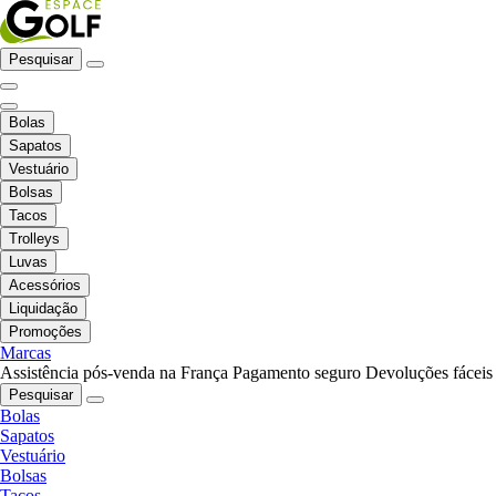
Pesquisar
Bolas
Sapatos
Vestuário
Bolsas
Tacos
Trolleys
Luvas
Acessórios
Liquidação
Promoções
Marcas
Assistência pós-venda na França
Pagamento seguro
Devoluções fáceis
Pesquisar
Bolas
Sapatos
Vestuário
Bolsas
Tacos