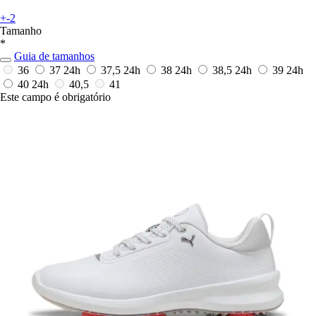
+-2
Tamanho
*
Guia de tamanhos
36
37
24h
37,5
24h
38
24h
38,5
24h
39
24h
40
24h
40,5
41
Este campo é obrigatório