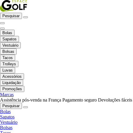
Pesquisar
Bolas
Sapatos
Vestuário
Bolsas
Tacos
Trolleys
Luvas
Acessórios
Liquidação
Promoções
Marcas
Assistência pós-venda na França
Pagamento seguro
Devoluções fáceis
Pesquisar
Bolas
Sapatos
Vestuário
Bolsas
Tacos