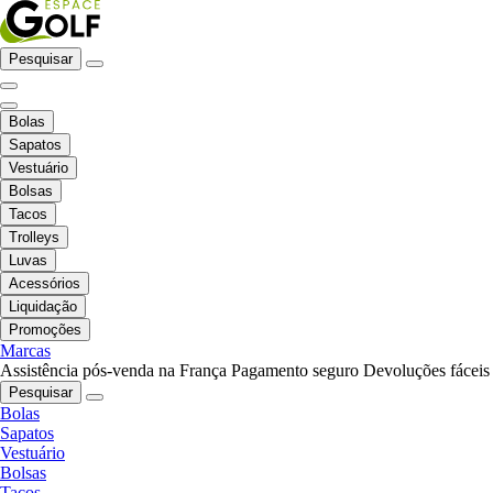
Pesquisar
Bolas
Sapatos
Vestuário
Bolsas
Tacos
Trolleys
Luvas
Acessórios
Liquidação
Promoções
Marcas
Assistência pós-venda na França
Pagamento seguro
Devoluções fáceis
Pesquisar
Bolas
Sapatos
Vestuário
Bolsas
Tacos