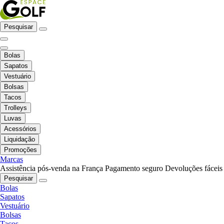
Pesquisar
Bolas
Sapatos
Vestuário
Bolsas
Tacos
Trolleys
Luvas
Acessórios
Liquidação
Promoções
Marcas
Assistência pós-venda na França
Pagamento seguro
Devoluções fáceis
Pesquisar
Bolas
Sapatos
Vestuário
Bolsas
Tacos