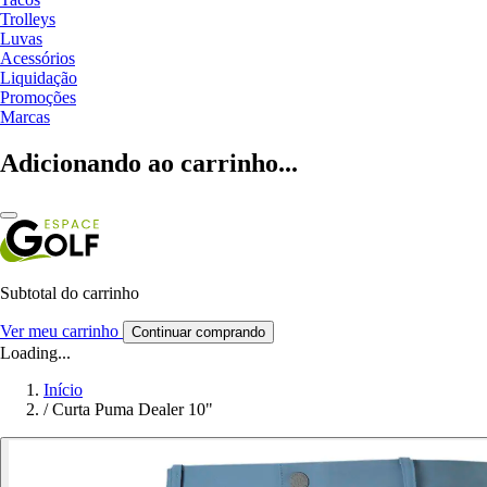
Trolleys
Luvas
Acessórios
Liquidação
Promoções
Marcas
Adicionando ao carrinho...
Subtotal do carrinho
Ver meu carrinho
Continuar comprando
Loading...
Início
/
Curta Puma Dealer 10"