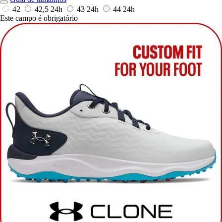
42
42,5
24h
43
24h
44
24h
Este campo é obrigatório