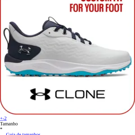
+-2
Tamanho
*
Guia de tamanhos