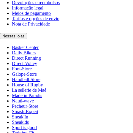
Devoluções e reembolsos
Informação legal
Meios de pagamento
Tarifas e opções de envio
Nota de Privacidade
Nossas lojas
Basket-Center
Daily Bikers
Direct Running
Direct-Volley
Foot-Store
Galope-Store
Handball-Store
House of Rugby
La sellerie de Maé
Made in Paradis
Nauti-wave
Pecheur-Store
Smash-Expert
Sneak'In
Sneakids
Sport is good
Training-Fit