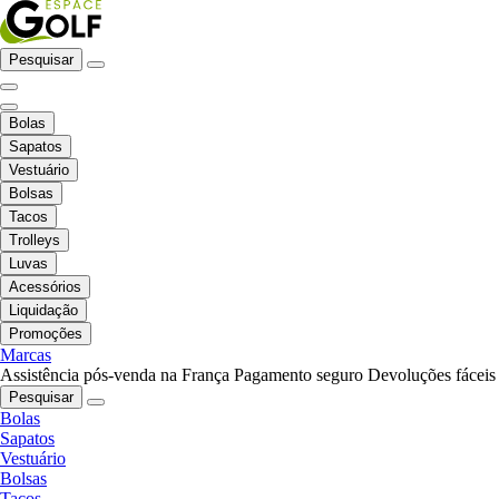
Pesquisar
Bolas
Sapatos
Vestuário
Bolsas
Tacos
Trolleys
Luvas
Acessórios
Liquidação
Promoções
Marcas
Assistência pós-venda na França
Pagamento seguro
Devoluções fáceis
Pesquisar
Bolas
Sapatos
Vestuário
Bolsas
Tacos