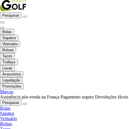
Pesquisar
Bolas
Sapatos
Vestuário
Bolsas
Tacos
Trolleys
Luvas
Acessórios
Liquidação
Promoções
Marcas
Assistência pós-venda na França
Pagamento seguro
Devoluções fáceis
Pesquisar
Bolas
Sapatos
Vestuário
Bolsas
Tacos