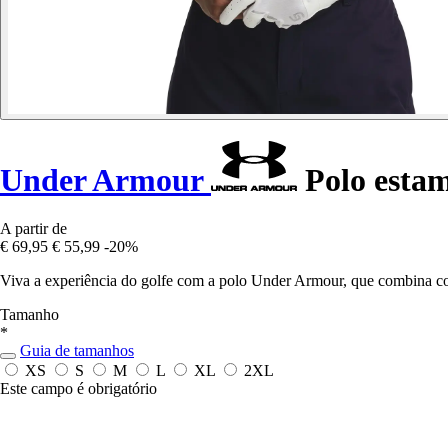
Under Armour
Polo esta
A partir de
€ 69,95
€ 55,99
-20%
Viva a experiência do golfe com a polo Under Armour, que combina con
Tamanho
*
Guia de tamanhos
XS
S
M
L
XL
2XL
Este campo é obrigatório