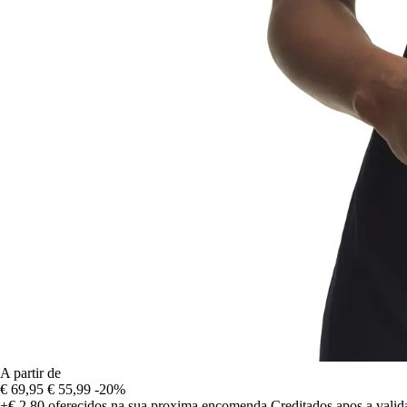
A partir de
€ 69,95
€ 55,99
-20%
+€ 2,80
oferecidos na sua proxima encomenda
Creditados apos a vali