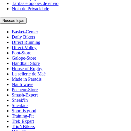
Tarifas e opções de envio
Nota de Privacidade
Nossas lojas
Basket-Center
Daily Bikers
Direct Running
Direct-Volley
Foot-Store
Galope-Store
Handball-Store
House of Rugby
La sellerie de Maé
Made in Paradis
Nauti-wave
Pecheur-Store
Smash-Expert
Sneak'In
Sneakids
Sport is good
Training-Fit
Trek-Expert
TripNBikers