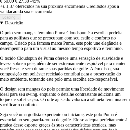
€ 50,00
€ 27,30
-45%
+€ 1,37
oferecidos na sua proxima encomenda
Creditados apos a
validacao da sua encomenda
Loading...
Descrição
O polo sem mangas feminino Puma Cloudspun é a escolha perfeita
para as golfistas que se preocupam com seu estilo e conforto no
campo. Criado pela famosa marca Puma, este polo une elegância e
desempenho para um visual ao mesmo tempo esportivo e feminino.
O tecido Cloudspun de Puma oferece uma sensação de suavidade e
leveza sobre a pele, além de ser extremamente respirável para manter
você fresca e seca durante suas partidas de golfe. Além disso, sua
composição em poliéster reciclado contribui para a preservação do
meio ambiente, tornando este polo uma escolha eco-responsável.
O design sem mangas do polo permite uma liberdade de movimento
ideal para seu swing, enquanto o detalhe contrastante adiciona um
toque de sofisticação. O corte ajustado valoriza a silhueta feminina sem
sacrificar o conforto.
Seja você uma golfista experiente ou iniciante, este polo Puma é
essencial no seu guarda-roupa de golfe. Ele se adequa perfeitamente à
prática desse esporte graças às suas características técnicas, mas