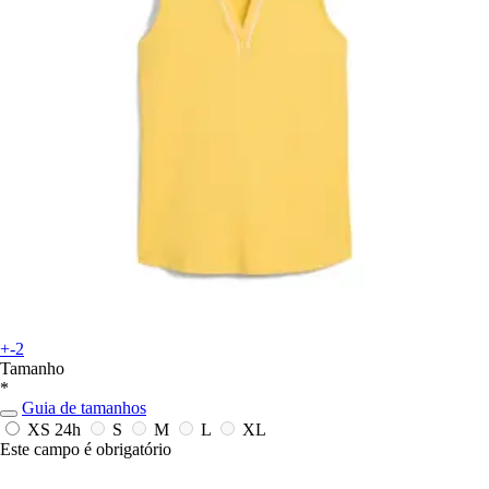
+-2
Tamanho
*
Guia de tamanhos
XS
24h
S
M
L
XL
Este campo é obrigatório