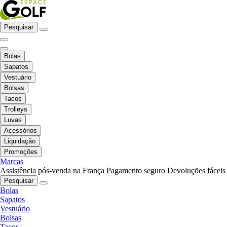
Pesquisar
Bolas
Sapatos
Vestuário
Bolsas
Tacos
Trolleys
Luvas
Acessórios
Liquidação
Promoções
Marcas
Assistência pós-venda na França
Pagamento seguro
Devoluções fáceis
Pesquisar
Bolas
Sapatos
Vestuário
Bolsas
Tacos