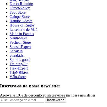
Direct Running
Direct-Volley
Foot-Store
Galope-Store
Handball-Store
House of Rugby
La sellerie de Maé
Made in Paradis
Nauti-wave
Pecheur-Store
Smash-Expert
Sneak'In
Sneakids
Sport is good
Training-Fit
Trek-Expert
TripNBikers
Vélo-Store
Inscreva-se na nossa newsletter
Aproveite 10% de desconto ao inscrever-se na nossa newsletter
Inscrever-se