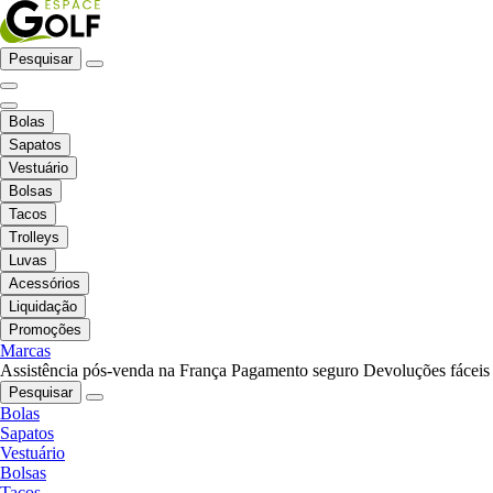
Pesquisar
Bolas
Sapatos
Vestuário
Bolsas
Tacos
Trolleys
Luvas
Acessórios
Liquidação
Promoções
Marcas
Assistência pós-venda na França
Pagamento seguro
Devoluções fáceis
Pesquisar
Bolas
Sapatos
Vestuário
Bolsas
Tacos