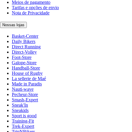
Meios de pagamento
Tarifas e opções de envio
Nota de Privacidade
Nossas lojas
Basket-Center
Daily Bikers
Direct Running
Direct-Volley
Foot-Store
Galope-Store
Handball-Store
House of Rugby
La sellerie de Maé
Made in Paradis
Nauti-wave
Pecheur-Store
Smash-Expert
Sneak'In
Sneakids
Sport is good
Training-Fit
Trek-Expert
TripNBikers