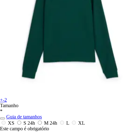
+-2
Tamanho
*
Guia de tamanhos
XS
S
24h
M
24h
L
XL
Este campo é obrigatório