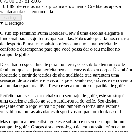
€ 75,00
€ 37,81
-50%
+€ 1,89
oferecidos na sua proxima encomenda
Creditados apos a
validacao da sua encomenda
Loading...
Descrição
O sub-top feminino Puma Boulder Crew é uma escolha elegante e
funcional para as golfeiras apaixonadas. Fabricado pela famosa marca
de desporto Puma, este sub-top oferece uma mistura perfeita de
conforto e desempenho para que você possa dar o seu melhor no
campo de golfe.
Desenhado especialmente para mulheres, este sub-top tem um corte
feminino que se ajusta perfeitamente às curvas do seu corpo. É também
fabricado a partir de tecidos de alta qualidade que garantem uma
sensação de suavidade e leveza na pele, sendo respiráveis e removendo
a humidade para mantê-la fresca e seca durante sua partida de golfe.
Perfeito para ser usado debaixo do seu traje de golfe, este sub-top é
uma excelente adição ao seu guarda-roupa de golfe. Seu design
elegante com o logo Puma no peito também o torna uma escolha
versátil para outras atividades desportivas ou para um look casual.
Mas o que realmente distingue este sub-top é o seu desempenho no
campo de golfe. Graças à sua tecnologia de compressão, oferece um