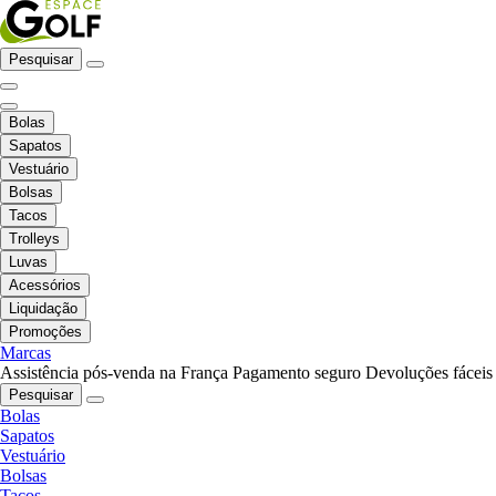
Pesquisar
Bolas
Sapatos
Vestuário
Bolsas
Tacos
Trolleys
Luvas
Acessórios
Liquidação
Promoções
Marcas
Assistência pós-venda na França
Pagamento seguro
Devoluções fáceis
Pesquisar
Bolas
Sapatos
Vestuário
Bolsas
Tacos