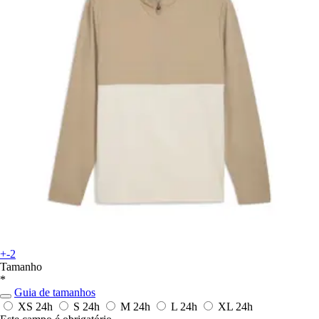
+-2
Tamanho
*
Guia de tamanhos
XS
24h
S
24h
M
24h
L
24h
XL
24h