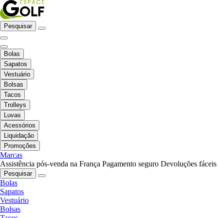
Pesquisar
Bolas
Sapatos
Vestuário
Bolsas
Tacos
Trolleys
Luvas
Acessórios
Liquidação
Promoções
Marcas
Assistência pós-venda na França
Pagamento seguro
Devoluções fáceis
Pesquisar
Bolas
Sapatos
Vestuário
Bolsas
Tacos