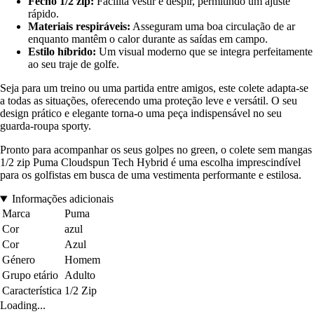
Fecho 1/2 zip:
Facilita vestir e despir, permitindo um ajuste
rápido.
Materiais respiráveis:
Asseguram uma boa circulação de ar
enquanto mantêm o calor durante as saídas em campo.
Estilo híbrido:
Um visual moderno que se integra perfeitamente
ao seu traje de golfe.
Seja para um treino ou uma partida entre amigos, este colete adapta-se
a todas as situações, oferecendo uma proteção leve e versátil. O seu
design prático e elegante torna-o uma peça indispensável no seu
guarda-roupa sporty.
Pronto para acompanhar os seus golpes no green, o colete sem mangas
1/2 zip Puma Cloudspun Tech Hybrid é uma escolha imprescindível
para os golfistas em busca de uma vestimenta performante e estilosa.
Informações adicionais
Marca
Puma
Cor
azul
Cor
Azul
Género
Homem
Grupo etário
Adulto
Característica
1/2 Zip
Loading...