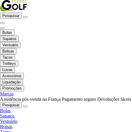
Pesquisar
Bolas
Sapatos
Vestuário
Bolsas
Tacos
Trolleys
Luvas
Acessórios
Liquidação
Promoções
Marcas
Assistência pós-venda na França
Pagamento seguro
Devoluções fáceis
Pesquisar
Bolas
Sapatos
Vestuário
Bolsas
Tacos