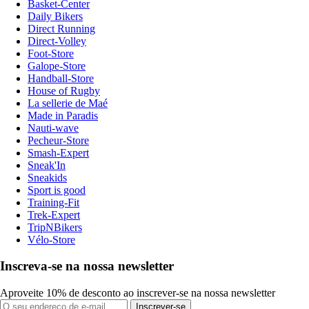
Basket-Center
Daily Bikers
Direct Running
Direct-Volley
Foot-Store
Galope-Store
Handball-Store
House of Rugby
La sellerie de Maé
Made in Paradis
Nauti-wave
Pecheur-Store
Smash-Expert
Sneak'In
Sneakids
Sport is good
Training-Fit
Trek-Expert
TripNBikers
Vélo-Store
Inscreva-se na nossa newsletter
Aproveite 10% de desconto ao inscrever-se na nossa newsletter
Inscrever-se