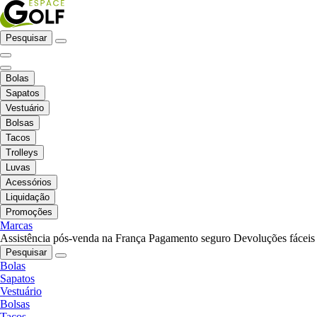
Pesquisar
Bolas
Sapatos
Vestuário
Bolsas
Tacos
Trolleys
Luvas
Acessórios
Liquidação
Promoções
Marcas
Assistência pós-venda na França
Pagamento seguro
Devoluções fáceis
Pesquisar
Bolas
Sapatos
Vestuário
Bolsas
Tacos