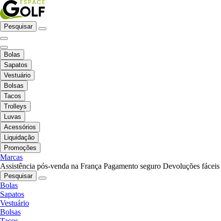
Pesquisar
Bolas
Sapatos
Vestuário
Bolsas
Tacos
Trolleys
Luvas
Acessórios
Liquidação
Promoções
Marcas
Assistência pós-venda na França
Pagamento seguro
Devoluções fáceis
Pesquisar
Bolas
Sapatos
Vestuário
Bolsas
Tacos