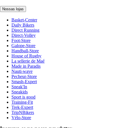
Nossas lojas
Basket-Center
Daily Bikers
Direct Running
Direct-Volley
Foot-Store
Galope-Store
Handball-Store
House of Rugby
La sellerie de Maé
Made in Paradis
Nauti-wave
Pecheur-Store
Smash-Expert
Sneak'In
Sneakids
Sport is good
Training-Fit
Trek-Expert
TripNBikers
Vélo-Store