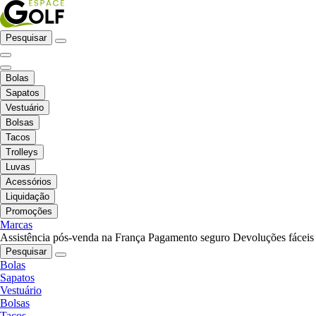
Pesquisar
Bolas
Sapatos
Vestuário
Bolsas
Tacos
Trolleys
Luvas
Acessórios
Liquidação
Promoções
Marcas
Assistência pós-venda na França
Pagamento seguro
Devoluções fáceis
Pesquisar
Bolas
Sapatos
Vestuário
Bolsas
Tacos