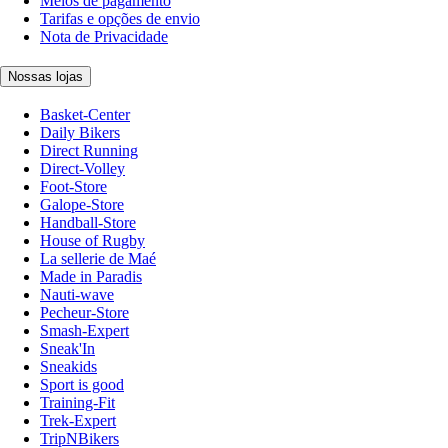
Meios de pagamento
Tarifas e opções de envio
Nota de Privacidade
Nossas lojas
Basket-Center
Daily Bikers
Direct Running
Direct-Volley
Foot-Store
Galope-Store
Handball-Store
House of Rugby
La sellerie de Maé
Made in Paradis
Nauti-wave
Pecheur-Store
Smash-Expert
Sneak'In
Sneakids
Sport is good
Training-Fit
Trek-Expert
TripNBikers