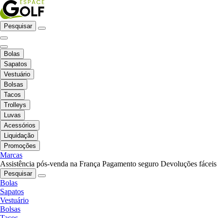
Pesquisar
Bolas
Sapatos
Vestuário
Bolsas
Tacos
Trolleys
Luvas
Acessórios
Liquidação
Promoções
Marcas
Assistência pós-venda na França
Pagamento seguro
Devoluções fáceis
Pesquisar
Bolas
Sapatos
Vestuário
Bolsas
Tacos