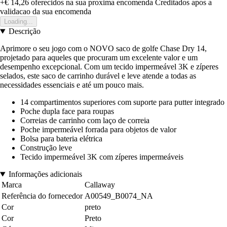
+€ 14,26
oferecidos na sua proxima encomenda
Creditados apos a
validacao da sua encomenda
Loading...
Descrição
Aprimore o seu jogo com o NOVO saco de golfe Chase Dry 14,
projetado para aqueles que procuram um excelente valor e um
desempenho excepcional. Com um tecido impermeável 3K e zíperes
selados, este saco de carrinho durável e leve atende a todas as
necessidades essenciais e até um pouco mais.
14 compartimentos superiores com suporte para putter integrado
Poche dupla face para roupas
Correias de carrinho com laço de correia
Poche impermeável forrada para objetos de valor
Bolsa para bateria elétrica
Construção leve
Tecido impermeável 3K com zíperes impermeáveis
Informações adicionais
Marca
Callaway
Referência do fornecedor
A00549_B0074_NA
Cor
preto
Cor
Preto