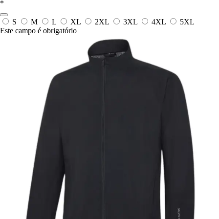
*
S
M
L
XL
2XL
3XL
4XL
5XL
Este campo é obrigatório