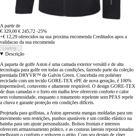
A partir de
€ 329,00
€ 245,72
-25%
+€ 12,29
oferecidos na sua proxima encomenda
Creditados apos a
validacao da sua encomenda
Loading...
Descrição
A jaqueta de golfe Aston é uma camada exterior versátil e de alta
tecnologia para golfe em todas as condições, fazendo parte da coleção
premiada DRYVR™ de Galvin Green. Concebida em poliéster
reciclado com um tecido GORE-TEX ePE de nova geração, é 100%
impermeável, cortavento e altamente respirável. O design GORE-TEX
de duas camadas e o forro em malha leve oferecem conforto e calor
sem volumosidade, enquanto o tratamento repelente sem PFAS repele
a chuva e garante proteção em condições difíceis.
Projetada para golfistas, a Aston apresenta mangas moldadas para um
movimento sem restrições, punhos ajustáveis e um cordão elástico na
bainha para um ajuste personalizado. Bolsos frontais e internos
oferecem armazenamento prático, e as costuras laterais reposicionadas
melhoram o conforto e reduzem o atrito. Com seu design de zíper