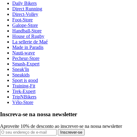
Daily Bikers
Direct Running
Direct-Volley
Foot-Store
Galope-Store
Handball-Store
House of Rugby
La sellerie de Maé
Made in Paradis
Nauti-wave
Pecheur-Store
Smash-Expert
Sneak'In
Sneakids
Sport is good
Training-Fit
Trek-Expert
TripNBikers
Vélo-Store
Inscreva-se na nossa newsletter
Aproveite 10% de desconto ao inscrever-se na nossa newsletter
Inscrever-se