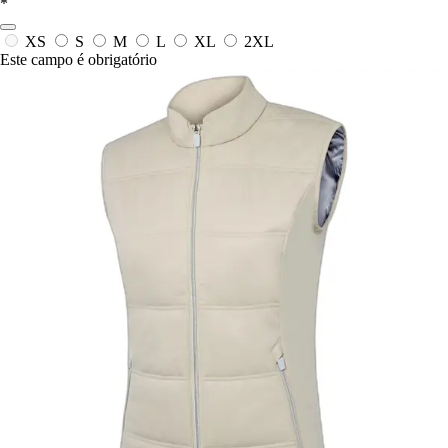
*
XS
S
M
L
XL
2XL
Este campo é obrigatório