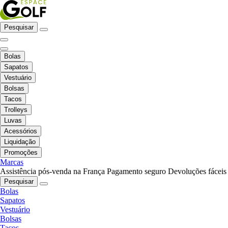
Pesquisar
Bolas
Sapatos
Vestuário
Bolsas
Tacos
Trolleys
Luvas
Acessórios
Liquidação
Promoções
Marcas
Assistência pós-venda na França
Pagamento seguro
Devoluções fáceis
Pesquisar
Bolas
Sapatos
Vestuário
Bolsas
Tacos