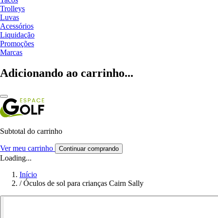
Trolleys
Luvas
Acessórios
Liquidação
Promoções
Marcas
Adicionando ao carrinho...
Subtotal do carrinho
Ver meu carrinho
Continuar comprando
Loading...
Início
/
Óculos de sol para crianças Cairn Sally