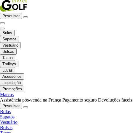
Pesquisar
Bolas
Sapatos
Vestuário
Bolsas
Tacos
Trolleys
Luvas
Acessórios
Liquidação
Promoções
Marcas
Assistência pós-venda na França
Pagamento seguro
Devoluções fáceis
Pesquisar
Bolas
Sapatos
Vestuário
Bolsas
Tacos