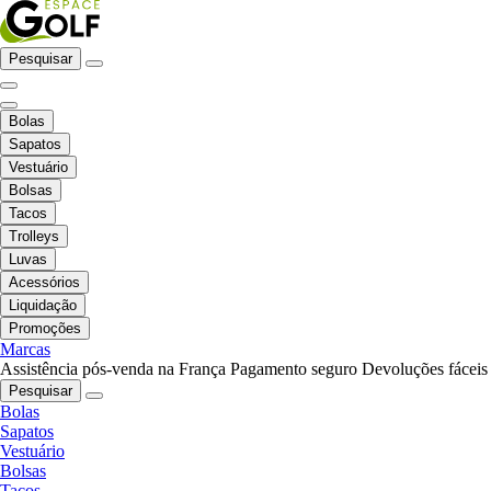
Pesquisar
Bolas
Sapatos
Vestuário
Bolsas
Tacos
Trolleys
Luvas
Acessórios
Liquidação
Promoções
Marcas
Assistência pós-venda na França
Pagamento seguro
Devoluções fáceis
Pesquisar
Bolas
Sapatos
Vestuário
Bolsas
Tacos