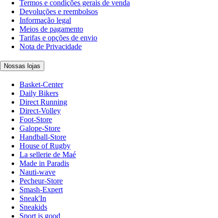
Termos e condições gerais de venda
Devoluções e reembolsos
Informação legal
Meios de pagamento
Tarifas e opções de envio
Nota de Privacidade
Nossas lojas
Basket-Center
Daily Bikers
Direct Running
Direct-Volley
Foot-Store
Galope-Store
Handball-Store
House of Rugby
La sellerie de Maé
Made in Paradis
Nauti-wave
Pecheur-Store
Smash-Expert
Sneak'In
Sneakids
Sport is good