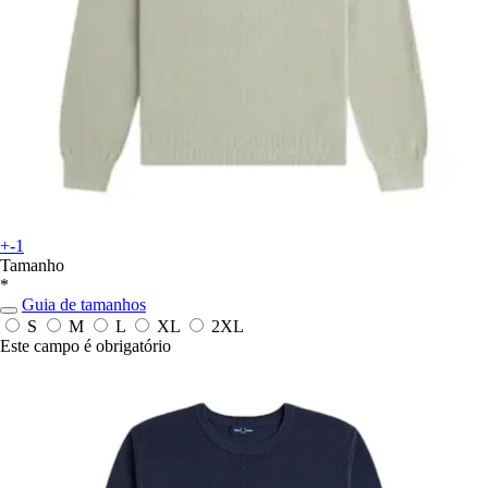
+-1
Tamanho
*
Guia de tamanhos
S
M
L
XL
2XL
Este campo é obrigatório