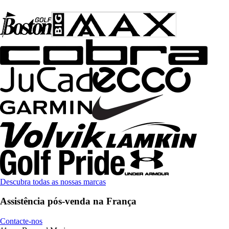
Descubra todas as nossas marcas
Assistência pós-venda na França
Contacte-nos