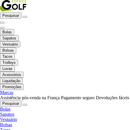
Pesquisar
Bolas
Sapatos
Vestuário
Bolsas
Tacos
Trolleys
Luvas
Acessórios
Liquidação
Promoções
Marcas
Assistência pós-venda na França
Pagamento seguro
Devoluções fáceis
Pesquisar
Bolas
Sapatos
Vestuário
Bolsas
Tacos