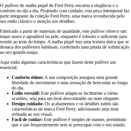
O pulôver de malha piquê de Fred Perry encarna a elegância e o
conforto no dia a dia. Projetado com cuidado, esta peça intemporal faz
parte integrante da coleção Fred Perry, uma marca reconhecida pelo
seu estilo clássico e atenção aos detalhes.
Fabricado a partir de materiais de qualidade, este pulôver oferece um
toque suave e agradável na pele, enquanto é robusto o suficiente para
resistir ao teste do tempo. A malha piquê traz uma textura única que se
destaca dos pulôveres habituais, conferindo uma pitada de sofisticação
ao seu guarda-roupa.
Aqui estão algumas características que fazem deste pulôver um
essencial:
Conforto ótimo:
A sua composição assegura uma grande
liberdade de movimento e uma sensação de bem-estar ao longo
do dia.
Estilo versátil:
Este pulôver adapta-se facilmente a várias
ocasiões, seja para um look descontraído ou mais elegante.
Design cuidado:
Os acabamentos e os detalhes subtis são
características da marca Fred Perry, adicionando uma nota
refinada ao seu visual.
Fácil de cuidar:
Este pulôver é simples de manter, permitindo
que o use frequentemente sem se preocupar com o seu estado.