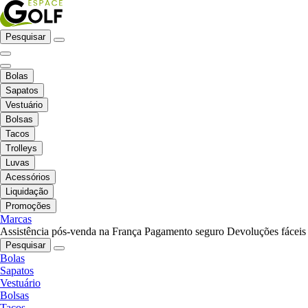
Pesquisar
Bolas
Sapatos
Vestuário
Bolsas
Tacos
Trolleys
Luvas
Acessórios
Liquidação
Promoções
Marcas
Assistência pós-venda na França
Pagamento seguro
Devoluções fáceis
Pesquisar
Bolas
Sapatos
Vestuário
Bolsas
Tacos