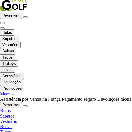
Pesquisar
Bolas
Sapatos
Vestuário
Bolsas
Tacos
Trolleys
Luvas
Acessórios
Liquidação
Promoções
Marcas
Assistência pós-venda na França
Pagamento seguro
Devoluções fáceis
Pesquisar
Bolas
Sapatos
Vestuário
Bolsas
Tacos