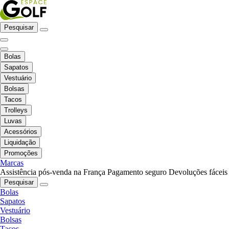
Pesquisar
Bolas
Sapatos
Vestuário
Bolsas
Tacos
Trolleys
Luvas
Acessórios
Liquidação
Promoções
Marcas
Assistência pós-venda na França
Pagamento seguro
Devoluções fáceis
Pesquisar
Bolas
Sapatos
Vestuário
Bolsas
Tacos