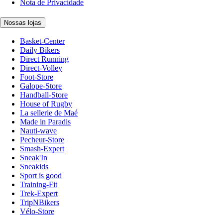
Nota de Privacidade
Nossas lojas
Basket-Center
Daily Bikers
Direct Running
Direct-Volley
Foot-Store
Galope-Store
Handball-Store
House of Rugby
La sellerie de Maé
Made in Paradis
Nauti-wave
Pecheur-Store
Smash-Expert
Sneak'In
Sneakids
Sport is good
Training-Fit
Trek-Expert
TripNBikers
Vélo-Store