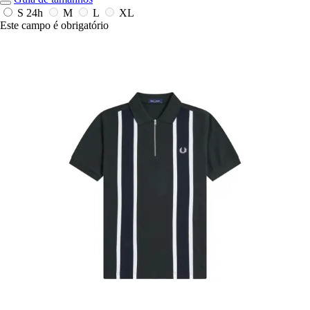
S
24h
M
L
XL
Este campo é obrigatório