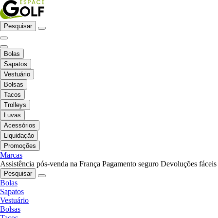
Pesquisar
Bolas
Sapatos
Vestuário
Bolsas
Tacos
Trolleys
Luvas
Acessórios
Liquidação
Promoções
Marcas
Assistência pós-venda na França
Pagamento seguro
Devoluções fáceis
Pesquisar
Bolas
Sapatos
Vestuário
Bolsas
Tacos