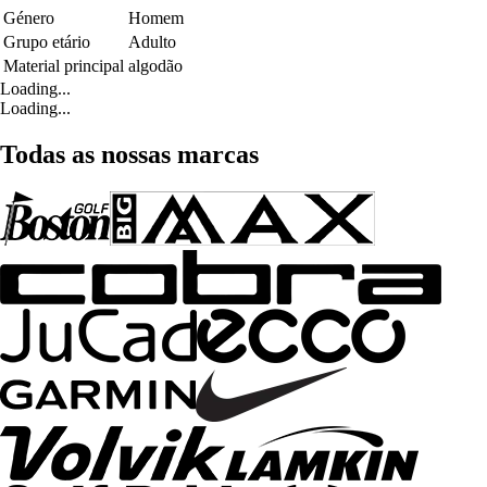
Género
Homem
Grupo etário
Adulto
Material principal
algodão
Loading...
Loading...
Todas as nossas marcas