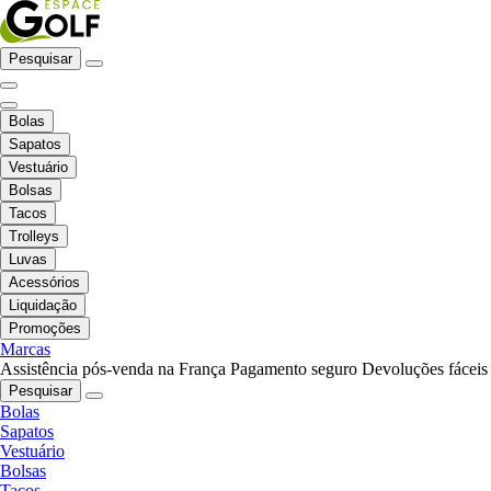
Pesquisar
Bolas
Sapatos
Vestuário
Bolsas
Tacos
Trolleys
Luvas
Acessórios
Liquidação
Promoções
Marcas
Assistência pós-venda na França
Pagamento seguro
Devoluções fáceis
Pesquisar
Bolas
Sapatos
Vestuário
Bolsas
Tacos