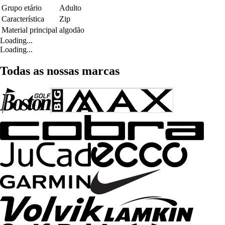
Grupo etário
Adulto
Característica
Zip
Material principal
algodão
Loading...
Loading...
Todas as nossas marcas