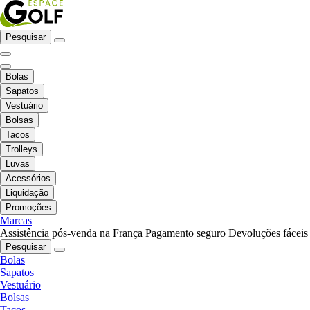
Pesquisar
Bolas
Sapatos
Vestuário
Bolsas
Tacos
Trolleys
Luvas
Acessórios
Liquidação
Promoções
Marcas
Assistência pós-venda na França
Pagamento seguro
Devoluções fáceis
Pesquisar
Bolas
Sapatos
Vestuário
Bolsas
Tacos