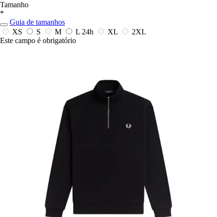
Tamanho
*
Guia de tamanhos
XS
S
M
L
24h
XL
2XL
Este campo é obrigatório