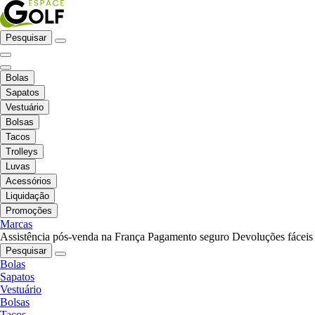
Pesquisar
Bolas
Sapatos
Vestuário
Bolsas
Tacos
Trolleys
Luvas
Acessórios
Liquidação
Promoções
Marcas
Assistência pós-venda na França
Pagamento seguro
Devoluções fáceis
Pesquisar
Bolas
Sapatos
Vestuário
Bolsas
Tacos