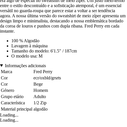
Há algo de especial no sweatshirt de meio zíper. Um justo meio-termo
entre o estilo descontraído e a sofisticação atemporal, é um essencial
versátil no guarda-roupa que parece estar a voltar a ser tendência
agora. A nossa última versão do sweatshirt de meio zíper apresenta um
design limpo e minimalista, destacando a nossa emblemática bordado
da coroa de louros e punhos com dupla ribana. Fred Perry em cada
instante.
100 % Algodão
Lavagem à máquina
Tamanho do modelo: 6'1.5" / 187cm
O modelo usa: M
Informações adicionais
Marca
Fred Perry
Cor
ecr/oxbld/grsrts
Cor
Bege
Género
Homem
Grupo etário
Adulto
Característica
1/2 Zip
Material principal
algodão
Loading...
Loading...