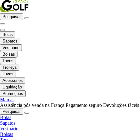
Pesquisar
Bolas
Sapatos
Vestuário
Bolsas
Tacos
Trolleys
Luvas
Acessórios
Liquidação
Promoções
Marcas
Assistência pós-venda na França
Pagamento seguro
Devoluções fáceis
Pesquisar
Bolas
Sapatos
Vestuário
Bolsas
Tacos