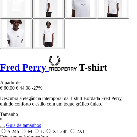
Fred Perry
T-shirt
A partir de
€ 60,00
€ 44,08
-27%
Descubra a elegância intemporal da T-shirt Bordada Fred Perry,
unindo conforto e estilo com um toque gráfico único.
Tamanho
*
Guia de tamanhos
S
24h
M
L
XL
24h
2XL
Este campo é obrigatório