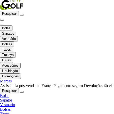
Pesquisar
Bolas
Sapatos
Vestuário
Bolsas
Tacos
Trolleys
Luvas
Acessórios
Liquidação
Promoções
Marcas
Assistência pós-venda na França
Pagamento seguro
Devoluções fáceis
Pesquisar
Bolas
Sapatos
Vestuário
Bolsas
Tacos