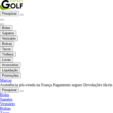
Pesquisar
Bolas
Sapatos
Vestuário
Bolsas
Tacos
Trolleys
Luvas
Acessórios
Liquidação
Promoções
Marcas
Assistência pós-venda na França
Pagamento seguro
Devoluções fáceis
Pesquisar
Bolas
Sapatos
Vestuário
Bolsas
Tacos