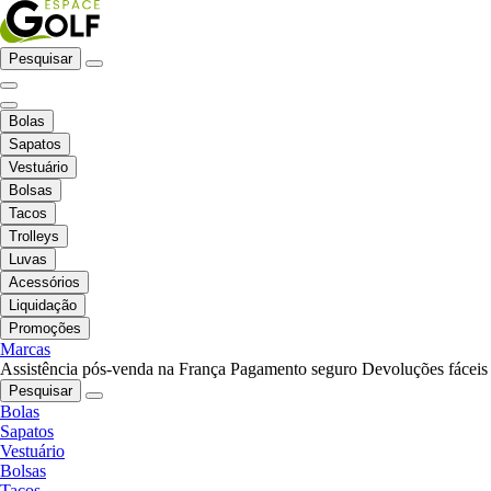
Pesquisar
Bolas
Sapatos
Vestuário
Bolsas
Tacos
Trolleys
Luvas
Acessórios
Liquidação
Promoções
Marcas
Assistência pós-venda na França
Pagamento seguro
Devoluções fáceis
Pesquisar
Bolas
Sapatos
Vestuário
Bolsas
Tacos