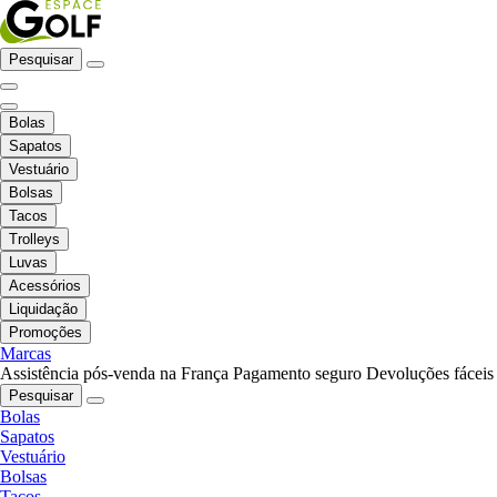
Pesquisar
Bolas
Sapatos
Vestuário
Bolsas
Tacos
Trolleys
Luvas
Acessórios
Liquidação
Promoções
Marcas
Assistência pós-venda na França
Pagamento seguro
Devoluções fáceis
Pesquisar
Bolas
Sapatos
Vestuário
Bolsas
Tacos