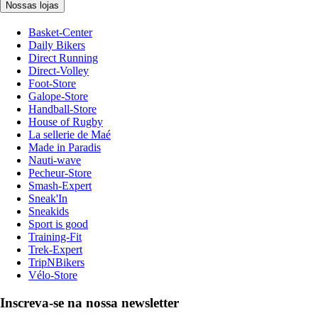
Nossas lojas
Basket-Center
Daily Bikers
Direct Running
Direct-Volley
Foot-Store
Galope-Store
Handball-Store
House of Rugby
La sellerie de Maé
Made in Paradis
Nauti-wave
Pecheur-Store
Smash-Expert
Sneak'In
Sneakids
Sport is good
Training-Fit
Trek-Expert
TripNBikers
Vélo-Store
Inscreva-se na nossa newsletter