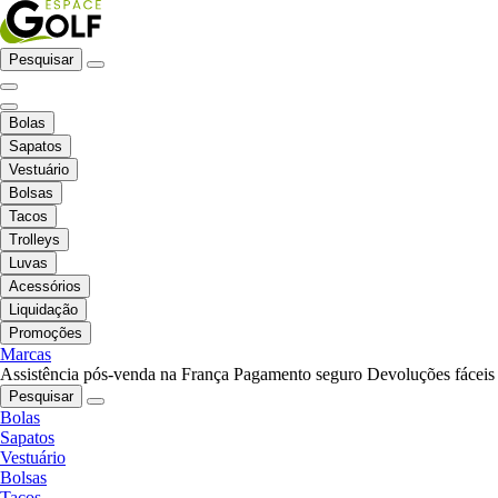
Pesquisar
Bolas
Sapatos
Vestuário
Bolsas
Tacos
Trolleys
Luvas
Acessórios
Liquidação
Promoções
Marcas
Assistência pós-venda na França
Pagamento seguro
Devoluções fáceis
Pesquisar
Bolas
Sapatos
Vestuário
Bolsas
Tacos