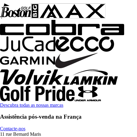
Descubra todas as nossas marcas
Assistência pós-venda na França
Contacte-nos
11 rue Bernard Maris