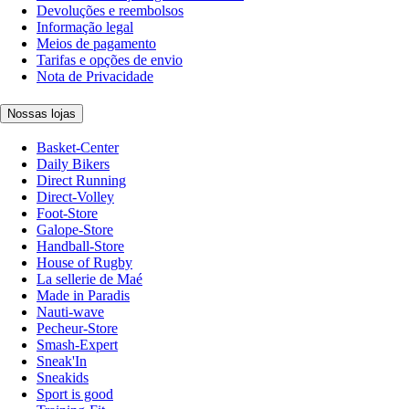
Devoluções e reembolsos
Informação legal
Meios de pagamento
Tarifas e opções de envio
Nota de Privacidade
Nossas lojas
Basket-Center
Daily Bikers
Direct Running
Direct-Volley
Foot-Store
Galope-Store
Handball-Store
House of Rugby
La sellerie de Maé
Made in Paradis
Nauti-wave
Pecheur-Store
Smash-Expert
Sneak'In
Sneakids
Sport is good