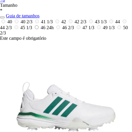
Tamanho
*
Guia de tamanhos
40
40 2/3
41 1/3
42
42 2/3
43 1/3
44
44 2/3
45 1/3
46
24h
46 2/3
47 1/3
49 1/3
50
2/3
Este campo é obrigatório