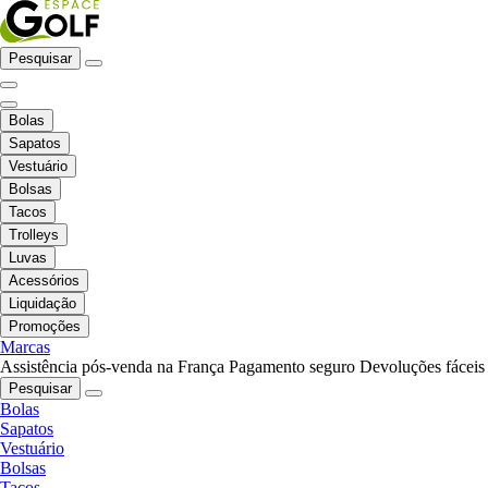
Pesquisar
Bolas
Sapatos
Vestuário
Bolsas
Tacos
Trolleys
Luvas
Acessórios
Liquidação
Promoções
Marcas
Assistência pós-venda na França
Pagamento seguro
Devoluções fáceis
Pesquisar
Bolas
Sapatos
Vestuário
Bolsas
Tacos