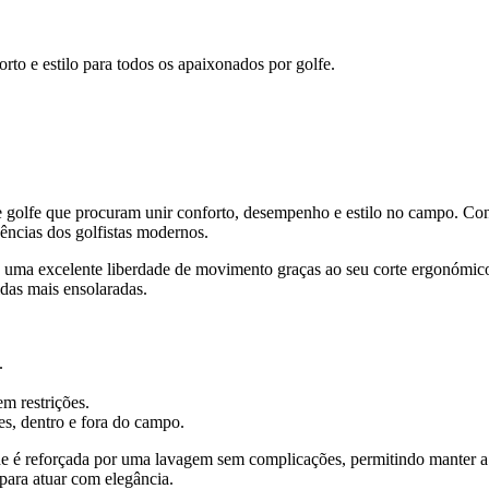
rto e estilo para todos os apaixonados por golfe.
de golfe que procuram unir conforto, desempenho e estilo no campo. Co
gências dos golfistas modernos.
te uma excelente liberdade de movimento graças ao seu corte ergonómic
idas mais ensolaradas.
.
m restrições.
es, dentro e fora do campo.
ade é reforçada por uma lavagem sem complicações, permitindo manter a
 para atuar com elegância.