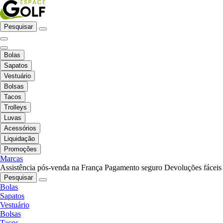
Pesquisar
Bolas
Sapatos
Vestuário
Bolsas
Tacos
Trolleys
Luvas
Acessórios
Liquidação
Promoções
Marcas
Assistência pós-venda na França
Pagamento seguro
Devoluções fáceis
Pesquisar
Bolas
Sapatos
Vestuário
Bolsas
Tacos