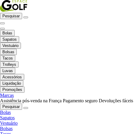
Pesquisar
Bolas
Sapatos
Vestuário
Bolsas
Tacos
Trolleys
Luvas
Acessórios
Liquidação
Promoções
Marcas
Assistência pós-venda na França
Pagamento seguro
Devoluções fáceis
Pesquisar
Bolas
Sapatos
Vestuário
Bolsas
Tacos