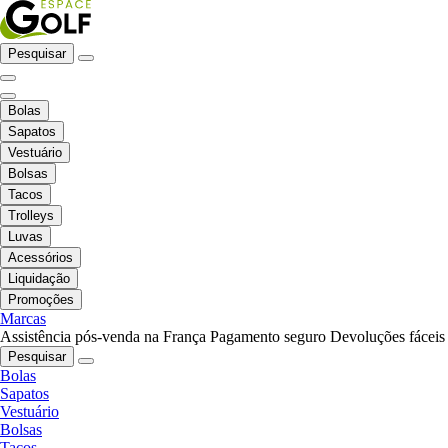
Pesquisar
Bolas
Sapatos
Vestuário
Bolsas
Tacos
Trolleys
Luvas
Acessórios
Liquidação
Promoções
Marcas
Assistência pós-venda na França
Pagamento seguro
Devoluções fáceis
Pesquisar
Bolas
Sapatos
Vestuário
Bolsas
Tacos