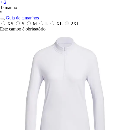
+-2
Tamanho
*
Guia de tamanhos
XS
S
M
L
XL
2XL
Este campo é obrigatório